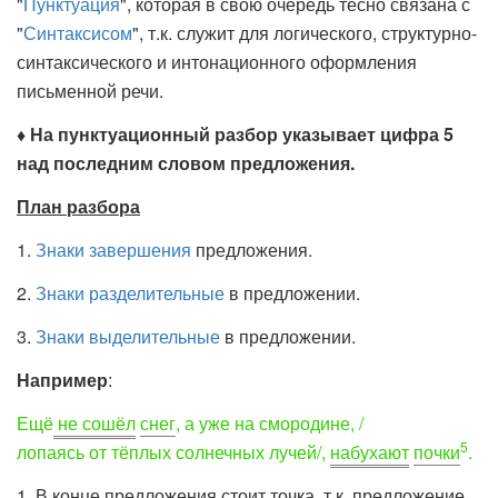
"
Пунктуация
", которая в свою очередь тесно связана с
"
Синтаксисом
", т.к. служит для логического, структурно-
синтаксического и интонационного оформления
письменной речи.
♦ На пунктуационный разбор указывает цифра 5
над последним словом предложения.
План разбора
1.
Знаки завершения
предложения.
2.
Знаки разделительные
в предложении.
3.
Знаки выделительные
в предложении.
Например
:
Ещё
не сошёл
снег
, а уже на смородине, /
5
лопаясь от тёплых солнечных лучей
/,
набухают
почки
.
1. В конце предложения стоит точка, т.к. предложение